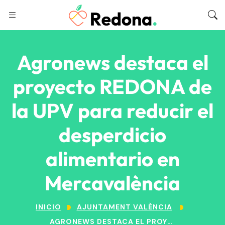
Agronews destaca el
proyecto REDONA de
la UPV para reducir el
desperdicio
alimentario en
Mercavalència
INICIO
AJUNTAMENT VALÈNCIA
AGRONEWS DESTACA EL PROYECTO REDONA DE LA UPV PARA REDUCIR EL DESPERDICIO ALIMENTARIO EN MERCAVALÈNCIA